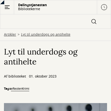
Gå
Delingstjenesten
Bibliotekerne
til
hovedindhold
Artikler
Lyt til underdogs og antihelte
Lyt til underdogs og
antihelte
Af biblioteket
01. oktober 2023
Tags
eReolen
Krimi