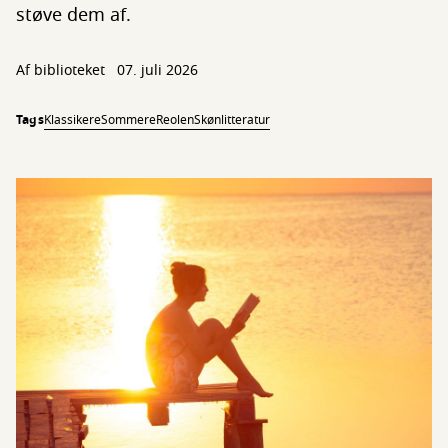
støve dem af.
Af biblioteket
07. juli 2026
Tags
Klassikere
Sommer
eReolen
Skønlitteratur