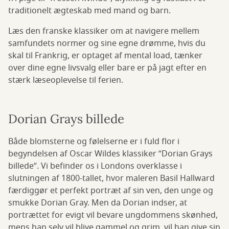
traditionelt ægteskab med mand og barn.
Læs den franske klassiker om at navigere mellem
samfundets normer og sine egne drømme, hvis du
skal til Frankrig, er optaget af mental load, tænker
over dine egne livsvalg eller bare er på jagt efter en
stærk læseoplevelse til ferien.
Dorian Grays billede
Både blomsterne og følelserne er i fuld flor i
begyndelsen af Oscar Wildes klassiker ”Dorian Grays
billede”. Vi befinder os i Londons overklasse i
slutningen af 1800-tallet, hvor maleren Basil Hallward
færdiggør et perfekt portræt af sin ven, den unge og
smukke Dorian Gray. Men da Dorian indser, at
portrættet for evigt vil bevare ungdommens skønhed,
mens han selv vil blive gammel og grim, vil han give sin