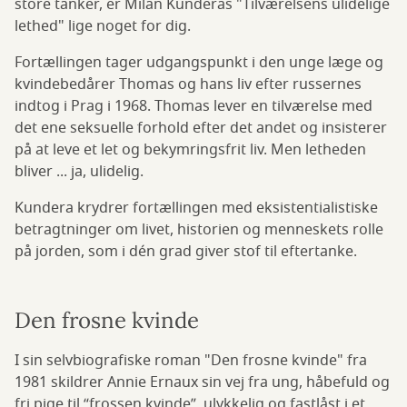
store tanker, er Milan Kunderas "Tilværelsens ulidelige
lethed" lige noget for dig.
Fortællingen tager udgangspunkt i den unge læge og
kvindebedårer Thomas og hans liv efter russernes
indtog i Prag i 1968. Thomas lever en tilværelse med
det ene seksuelle forhold efter det andet og insisterer
på at leve et let og bekymringsfrit liv. Men letheden
bliver ... ja, ulidelig.
Kundera krydrer fortællingen med eksistentialistiske
betragtninger om livet, historien og menneskets rolle
på jorden, som i dén grad giver stof til eftertanke.
Den frosne kvinde
I sin selvbiografiske roman "Den frosne kvinde" fra
1981 skildrer Annie Ernaux sin vej fra ung, håbefuld og
fri pige til “frossen kvinde”, ulykkelig og fastlåst i et