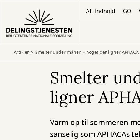
Gå
Alt indhold
GO
til
hovedindhold
Artikler
Smelter under månen – noget der ligner APHACA
Smelter un
ligner APH
Varm op til sommeren med 
sanselig som APHACAs tek