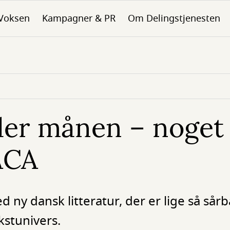
Voksen
Kampagner & PR
Om Delingstjenesten
der månen – noget
ACA
ny dansk litteratur, der er lige så sårb
stunivers.