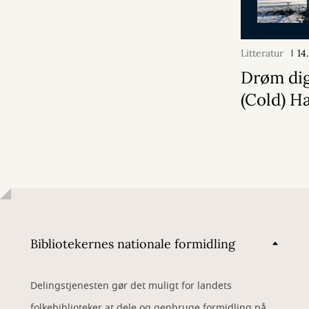
Litteratur
14
Drøm dig
(Cold) H
Bibliotekernes nationale formidling
Delingstjenesten gør det muligt for landets
folkebiblioteker at dele og genbruge formidling på