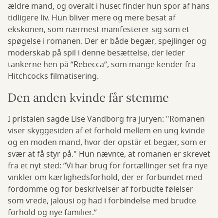
ældre mand, og overalt i huset finder hun spor af hans
tidligere liv. Hun bliver mere og mere besat af
ekskonen, som nærmest manifesterer sig som et
spøgelse i romanen. Der er både begær, spejlinger og
moderskab på spil i denne besættelse, der leder
tankerne hen på ”Rebecca”, som mange kender fra
Hitchcocks filmatisering.
Den anden kvinde får stemme
I pristalen sagde Lise Vandborg fra juryen: "Romanen
viser skyggesiden af et forhold mellem en ung kvinde
og en moden mand, hvor der opstår et begær, som er
svær at få styr på." Hun nævnte, at romanen er skrevet
fra et nyt sted: ”Vi har brug for fortællinger set fra nye
vinkler om kærlighedsforhold, der er forbundet med
fordomme og for beskrivelser af forbudte følelser
som vrede, jalousi og had i forbindelse med brudte
forhold og nye familier.”