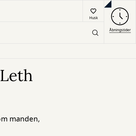
Husk
Åbningstider
 Leth
e om manden,