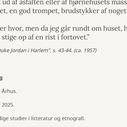
t ud af asfalten eller af hjørnehusets ma
et, en god trompet, brudstykker af noge
der hvor, men da jeg går rundt om huset, 
 stige op af en rist i fortovet.”
ke Jordan i Harlem”, s. 43-44. (ca. 1957)
g
i Århus.
 2025.
ge studier i litteratur og etnografi.