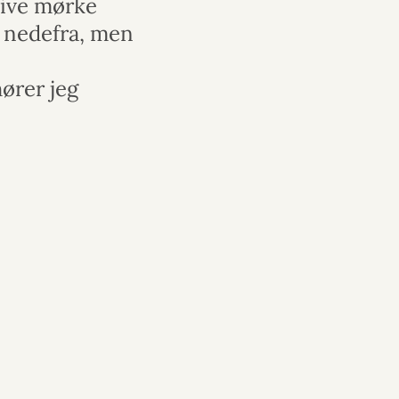
ssive mørke
t nedefra, men
hører jeg