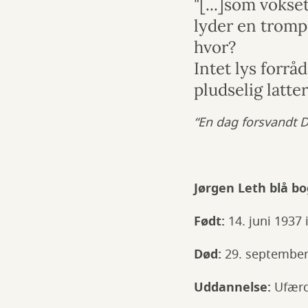
"[...]som vokse
lyder en tromp
hvor?
Intet lys forrå
pludselig latter
“En dag forsvandt Du
Jørgen Leth blå bo
Født:
14. juni
1937 
Død:
29. september
Uddannelse:
Ufærdi