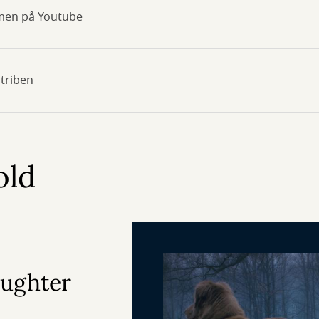
filmen på Youtube
striben
old
aughter