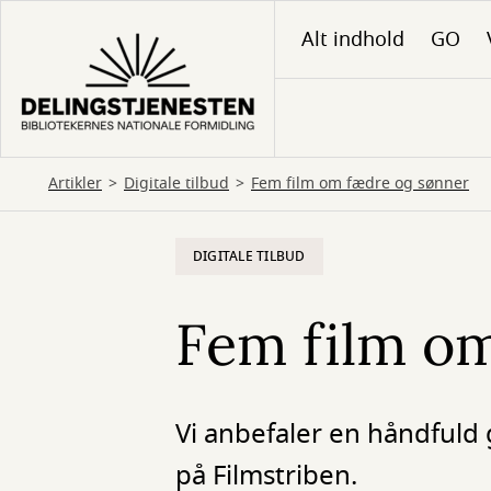
Gå
Alt indhold
GO
til
hovedindhold
Artikler
Digitale tilbud
Fem film om fædre og sønner
DIGITALE TILBUD
Fem film o
Vi anbefaler en håndfuld
på Filmstriben.