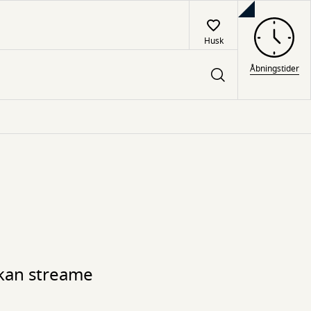
Husk
Åbningstider
 kan streame