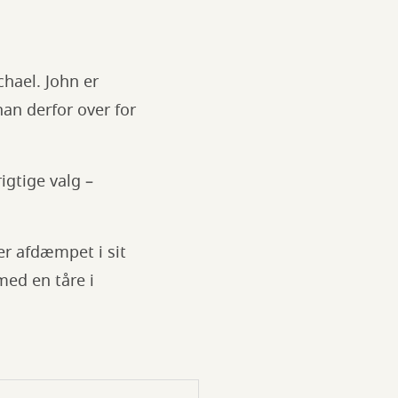
chael. John er
an derfor over for
igtige valg –
er afdæmpet i sit
med en tåre i