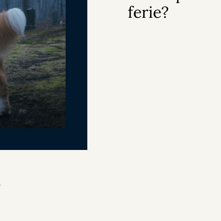
ferie?
å