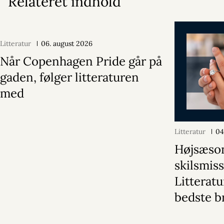
Relateret indhold
Litteratur
06. august 2026
Når Copenhagen Pride går på
gaden, følger litteraturen
med
Litteratur
04
Højsæson
skilsmiss
Litterat
bedste b