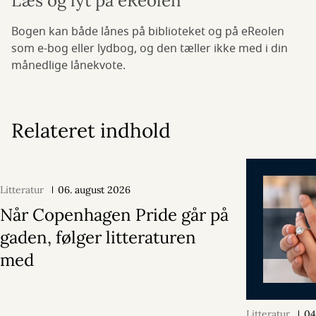
Læs og lyt på eReolen
Bogen kan både lånes på biblioteket og på eReolen
som e-bog eller lydbog, og den tæller ikke med i din
månedlige lånekvote.
Relateret indhold
Litteratur
06. august 2026
Når Copenhagen Pride går på
gaden, følger litteraturen
med
Litteratur
04