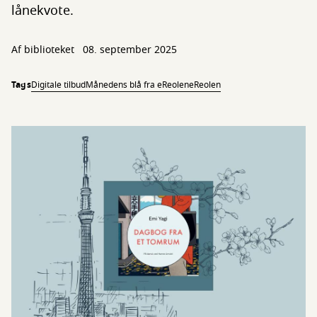
lånekvote.
Af biblioteket
08. september 2025
Tags
Digitale tilbud
Månedens blå fra eReolen
eReolen