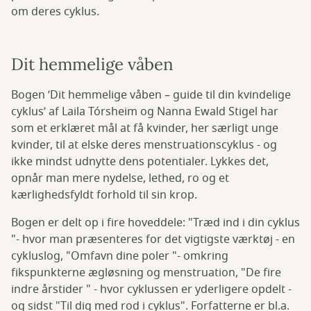
om deres cyklus.
Dit hemmelige våben
Bogen ’Dit hemmelige våben – guide til din kvindelige
cyklus’ af Laila Tórsheim og Nanna Ewald Stigel har
som et erklæret mål at få kvinder, her særligt unge
kvinder, til at elske deres menstruationscyklus - og
ikke mindst udnytte dens potentialer. Lykkes det,
opnår man mere nydelse, lethed, ro og et
kærlighedsfyldt forhold til sin krop.
Bogen er delt op i fire hoveddele: "Træd ind i din cyklus
"- hvor man præsenteres for det vigtigste værktøj - en
cykluslog, "Omfavn dine poler "- omkring
fikspunkterne ægløsning og menstruation, "De fire
indre årstider " - hvor cyklussen er yderligere opdelt -
og sidst "Til dig med rod i cyklus". Forfatterne er bl.a.