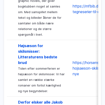
graphic novels, der giver
https://mfbib.dk/a
bogklubben noget at samles
tegneserier-til-en
om. Med samspillet mellem
tekst og billeder åbner de for
samtaler om både nære
relationer og de større
spørgsmål i livet.
Højsæson for
skilsmisser:
Litteraturens bedste
brud
https://horsensbibl
hojsaeson-skilsmis
Tiden efter sommerferien er
nye
højsæson for skilsmisser. Vi har
samlet en række stærke
romaner om forlist kærlighed
og nye begyndelser.
Derfor elsker alle Jakob