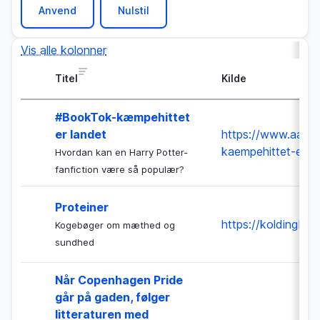
Vis alle kolonner
Titel
Kilde
#BookTok-kæmpehittet
er landet
https://www.aalbor
kaempehittet-er-l
Hvordan kan en Harry Potter-
fanfiction være så populær?
Proteiner
https://koldingbib.d
Kogebøger om mæthed og
sundhed
Når Copenhagen Pride
går på gaden, følger
litteraturen med