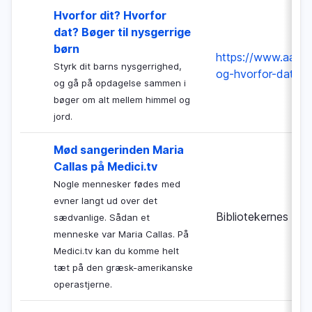
Hvorfor dit? Hvorfor
dat? Bøger til nysgerrige
børn
https://www.aalbor
Styrk dit barns nysgerrighed,
og-hvorfor-dat
og gå på opdagelse sammen i
bøger om alt mellem himmel og
jord.
Mød sangerinden Maria
Callas på Medici.tv
Nogle mennesker fødes med
evner langt ud over det
Bibliotekernes Nat
sædvanlige. Sådan et
menneske var Maria Callas. På
Medici.tv kan du komme helt
tæt på den græsk-amerikanske
operastjerne.