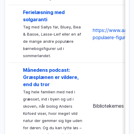
Ferielæsning med
solgaranti
Tag med Sallys far, Bluey, Bea
https://www.aalbo
& Basse, Lasse-Leif eller en af
populaere-figurer-
de mange andre populære
børnebogsfigurer ud i
sommerlandet.
Månedens podcast:
Græsplænen er vildere,
end du tror
Tag hele familien med ned i
græsset, ind i byen og ud i
Bibliotekernes Nat
skoven, når biolog Anders
Kofoed viser, hvor meget vild
natur der gemmer sig lige uden
for døren. Og du kan lytte løs –