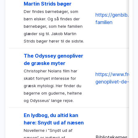
Martin Strids bøger
Der findes børnebøger, som
https://genbib.dk/
børn elsker. Og så findes der
familien
børnebøger, som hele familien
glæder sig til. Jakob Martin
Strids bøger hører til de sidste.
The Odyssey genopliver
de græske myter
Christopher Nolans film har
https://www.freden
skabt fornyet interesse for
genoplivet-de-gra
græsk mytologi. Her finder du
bøgerne om guderne, heltene
og Odysseus' lange rejse.
En lydbog, du altid kan
høre: Snydt ud af næsen
Novellerne i ”Snydt ud af
Bibliotekernes Nat
næsen” er indlæst af