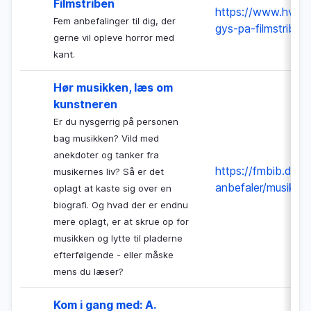
Filmstriben
https://www.hvidov
Fem anbefalinger til dig, der
gys-pa-filmstriben
gerne vil opleve horror med
kant.
Hør musikken, læs om
kunstneren
Er du nysgerrig på personen
bag musikken? Vild med
anekdoter og tanker fra
https://fmbib.dk/ar
musikernes liv? Så er det
anbefaler/musikan
oplagt at kaste sig over en
biografi. Og hvad der er endnu
mere oplagt, er at skrue op for
musikken og lytte til pladerne
efterfølgende - eller måske
mens du læser?
Kom i gang med: A.