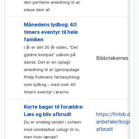
den perfekte anledning til at
støve dem af.
Månedens lydbog: 40
timers eventyr til hele
familien
I år er det 30 år siden, “Det
gyldne kompas” udkom på
Bibliotekernes Nat
dansk. Det er en oplagt
anledning til at (gen)opdage
Philip Pullmans fantasytrilogi
som lydbog – med over 40
timers eventyr i ørerne.
Korte bøger til forældre:
Læs og bliv afbrudt
https://fmbib.dk/ar
anbefaler/boganbef
Du er endelig landet i sofaen
afbrudt
med umiddelbar udsigt til ro,
men hvor længe?