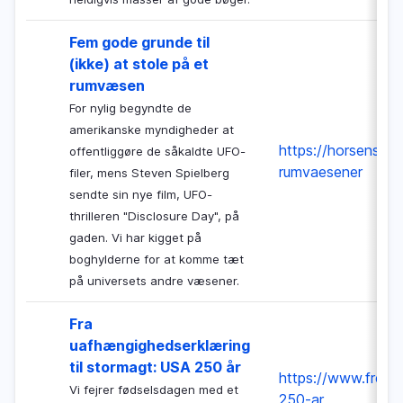
Fem gode grunde til
(ikke) at stole på et
rumvæsen
For nylig begyndte de
amerikanske myndigheder at
https://horsensbib
offentliggøre de såkaldte UFO-
rumvaesener
filer, mens Steven Spielberg
sendte sin nye film, UFO-
thrilleren "Disclosure Day", på
gaden. Vi har kigget på
boghylderne for at komme tæt
på universets andre væsener.
Fra
uafhængighedserklæring
til stormagt: USA 250 år
https://www.frede
Vi fejrer fødselsdagen med et
250-ar