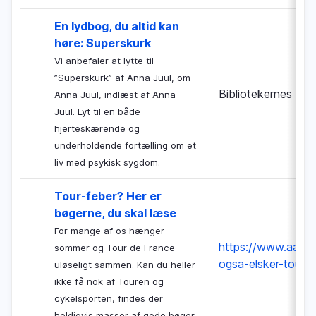
En lydbog, du altid kan
høre: Superskurk
Vi anbefaler at lytte til
”Superskurk” af Anna Juul, om
Bibliotekernes Nat
Anna Juul, indlæst af Anna
Juul. Lyt til en både
hjerteskærende og
underholdende fortælling om et
liv med psykisk sygdom.
Tour-feber? Her er
bøgerne, du skal læse
For mange af os hænger
https://www.aalborg
sommer og Tour de France
ogsa-elsker-tour-
uløseligt sammen. Kan du heller
ikke få nok af Touren og
cykelsporten, findes der
heldigvis masser af gode bøger.