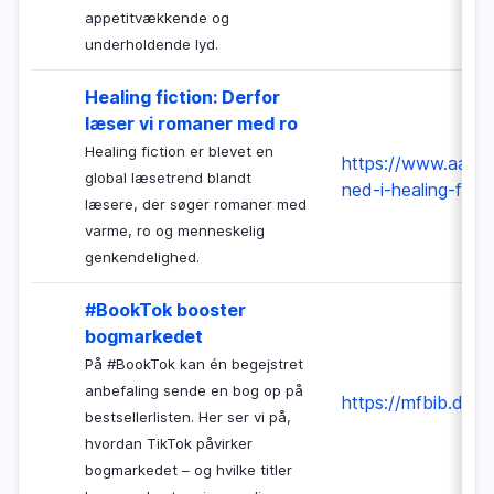
appetitvækkende og
underholdende lyd.
Healing fiction: Derfor
læser vi romaner med ro
Healing fiction er blevet en
https://www.aakb.d
global læsetrend blandt
ned-i-healing-ficti
læsere, der søger romaner med
varme, ro og menneskelig
genkendelighed.
#BookTok booster
bogmarkedet
På #BookTok kan én begejstret
anbefaling sende en bog op på
https://mfbib.dk/
bestsellerlisten. Her ser vi på,
hvordan TikTok påvirker
bogmarkedet – og hvilke titler