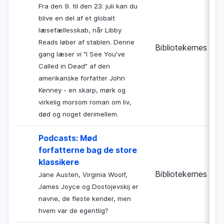
Fra den 9. til den 23. juli kan du
blive en del af et globalt
læsefællesskab, når Libby
Reads løber af stablen. Denne
Bibliotekernes Nat
gang læser vi "I See You've
Called in Dead" af den
amerikanske forfatter John
Kenney - en skarp, mørk og
virkelig morsom roman om liv,
død og noget derimellem.
Podcasts: Mød
forfatterne bag de store
klassikere
Bibliotekernes Nat
Jane Austen, Virginia Woolf,
James Joyce og Dostojevskij er
navne, de fleste kender, men
hvem var de egentlig?