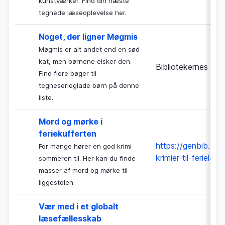
kunstværker. Find din næste
tegnede læseoplevelse her.
Noget, der ligner Møgmis
Møgmis er alt andet end en sød
kat, men børnene elsker den.
Bibliotekernes Nat
Find flere bøger til
tegneserieglade børn på denne
liste.
Mord og mørke i
feriekufferten
https://genbib.dk/
For mange hører en god krimi
krimier-til-ferielae
sommeren til. Her kan du finde
masser af mord og mørke til
liggestolen.
Vær med i et globalt
læsefællesskab