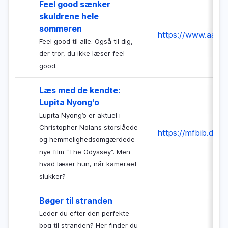
Feel good sænker
skuldrene hele
sommeren
https://www.aakb.dk
Feel good til alle. Også til dig,
der tror, du ikke læser feel
good.
Læs med de kendte:
Lupita Nyong'o
Lupita Nyong’o er aktuel i
Christopher Nolans storslåede
https://mfbib.dk/a
og hemmelighedsomgærdede
nye film “The Odyssey”. Men
hvad læser hun, når kameraet
slukker?
Bøger til stranden
Leder du efter den perfekte
bog til stranden? Her finder du