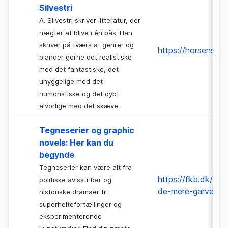
Silvestri
A. Silvestri skriver litteratur, der
nægter at blive i én bås. Han
skriver på tværs af genrer og
https://horsensbibl
blander gerne det realistiske
med det fantastiske, det
uhyggelige med det
humoristiske og det dybt
alvorlige med det skæve.
Tegneserier og graphic
novels: Her kan du
begynde
Tegneserier kan være alt fra
https://fkb.dk/art
politiske avisstriber og
de-mere-garvede
historiske dramaer til
superheltefortællinger og
eksperimenterende