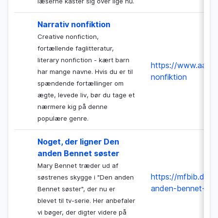
læserne kaster sig over lige nu.
Narrativ nonfiktion
Creative nonfiction,
fortællende faglitteratur,
literary nonfiction - kært barn
https://www.aakb.dk
har mange navne. Hvis du er til
nonfiktion
spændende fortællinger om
ægte, levede liv, bør du tage et
nærmere kig på denne
populære genre.
Noget, der ligner Den
anden Bennet søster
Mary Bennet træder ud af
https://mfbib.dk/a
søstrenes skygge i "Den anden
anden-bennet-sos
Bennet søster", der nu er
blevet til tv-serie. Her anbefaler
vi bøger, der digter videre på