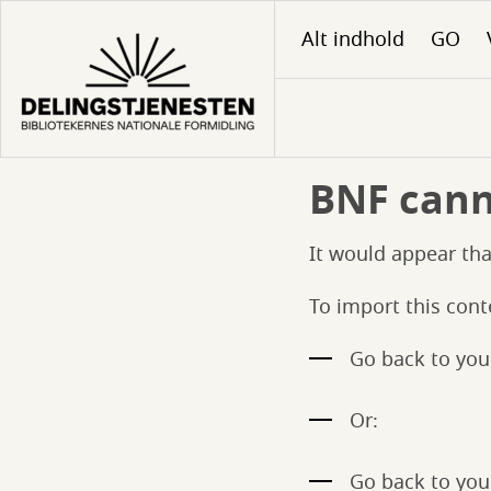
Gå
Alt indhold
GO
til
hovedindhold
BNF canno
It would appear tha
To import this cont
Go back to your
Or:
Go back to your