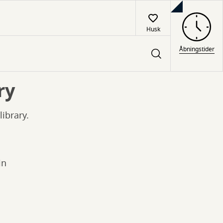
Husk
Åbningstider
ry
ibrary.
in