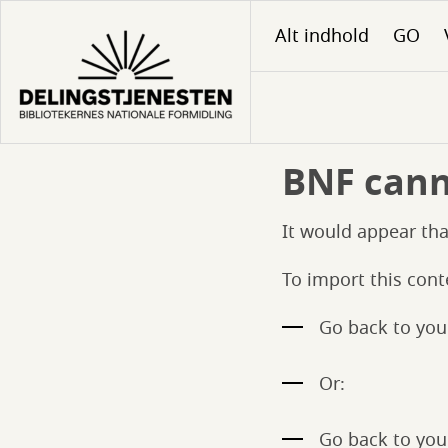
Gå
Alt indhold
GO
til
hovedindhold
BNF canno
It would appear tha
To import this cont
Go back to your
Or:
Go back to your