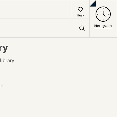
Husk
Åbningstider
ry
ibrary.
in